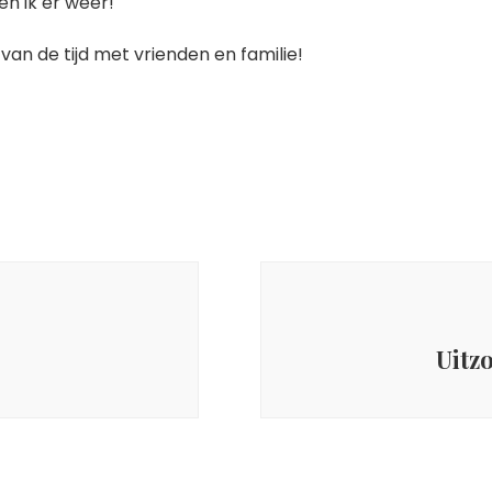
n ik er weer!
 van de tijd met vrienden en familie!
Uitz