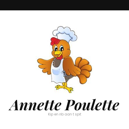
Annette Poulette
Kip en rib aan t spit