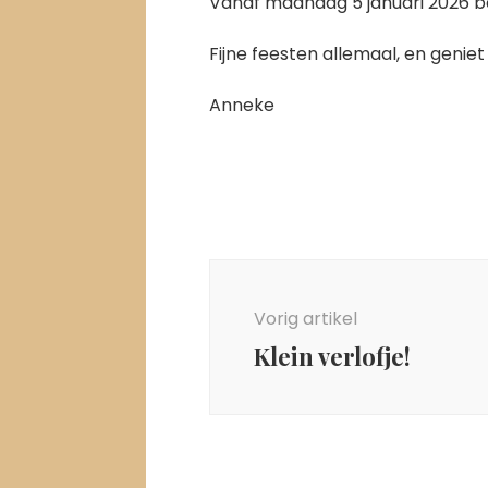
Vanaf maandag 5 januari 2026 be
Fijne feesten allemaal, en geniet
Anneke
Berichtnavigatie
Vorig artikel
Klein verlofje!